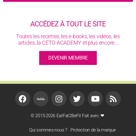
ACCÉDEZ À TOUT LE SITE
Toutes les recettes, les e-books, les vidéos, les
articles, la CÉTO-ACADEMY et plus encore...
DEVENIR MEMBRE
© 2015-2026 EatFat2BeFit Fait avec ❤
Qui sommes-nous ?
Protection de la marque