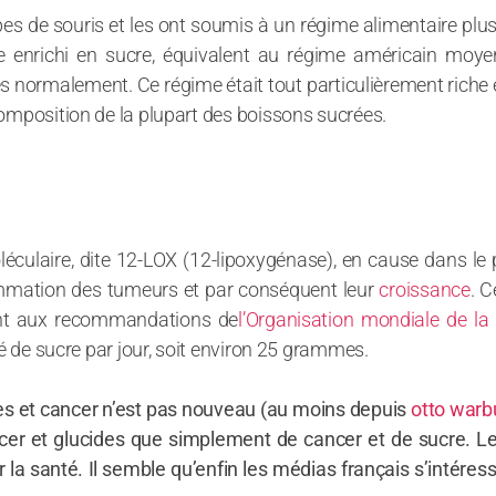
upes de souris et les ont soumis à un régime alimentaire plu
 enrichi en sucre, équivalent au régime américain moye
normalement. Ce régime était tout particulièrement riche en
composition de la plupart des boissons sucrées.
oléculaire, dite 12-LOX (12-lipoxygénase), en cause dans l
nflammation des tumeurs et par conséquent leur
croissance
. C
nt aux recommandations de
l’Organisation mondiale de la 
fé de sucre par jour, soit environ 25 grammes.
ides et cancer n’est pas nouveau (au moins depuis
otto warb
cancer et glucides que simplement de cancer et de sucre. L
 la santé. Il semble qu’enfin les médias français s’intére