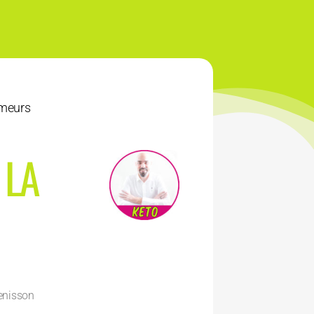
umeurs
 LA
enisson