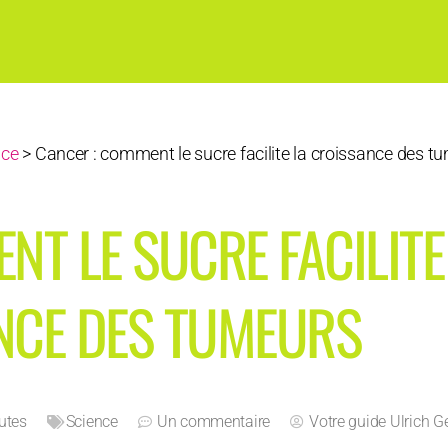
nce
>
Cancer : comment le sucre facilite la croissance des t
NT LE SUCRE FACILITE
NCE DES TUMEURS
utes
Science
Un commentaire
Votre guide
Ulrich G