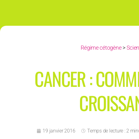
Régime cétogène
>
Scie
CANCER : COMME
CROISSA
19 janvier 2016
Temps de lecture : 2 min