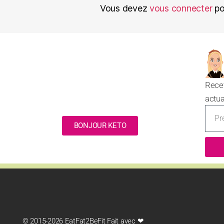
Vous devez
vous connecter
po
Rece
actua
BONJOUR KETO
NOUVEAU
© 2015-2026 EatFat2BeFit Fait avec ❤