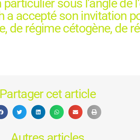
n particulier sous l’angle de l
ch a accepté son invitation p
e, de régime cétogène, de r
Partager cet article
Autres articles