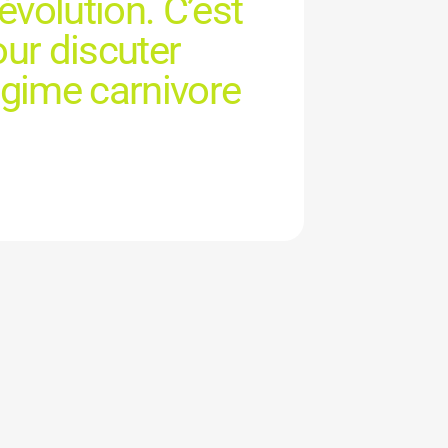
’évolution. C’est
our discuter
égime carnivore