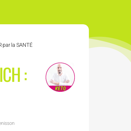
 par la SANTÉ
CH :
enisson