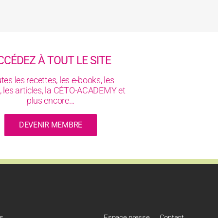
CCÉDEZ À TOUT LE SITE
tes les recettes, les e-books, les
, les articles, la CÉTO-ACADEMY et
plus encore...
DEVENIR MEMBRE
es
Espace presse
Contact