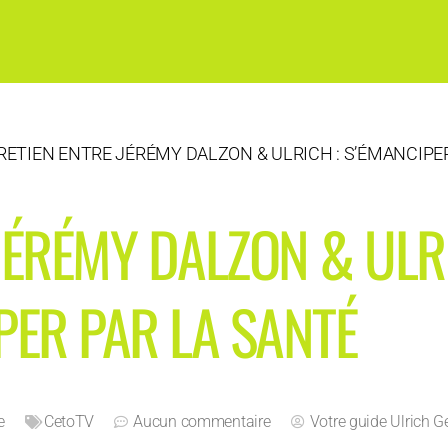
ETIEN ENTRE JÉRÉMY DALZON & ULRICH : S’ÉMANCIPER
JÉRÉMY DALZON & ULRI
PER PAR LA SANTÉ
e
CetoTV
Aucun commentaire
Votre guide
Ulrich G