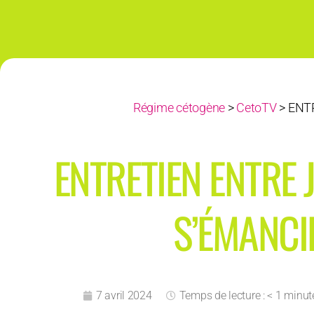
Régime cétogène
>
CetoTV
>
ENTR
ENTRETIEN ENTRE 
S’ÉMANCI
7 avril 2024
Temps de lecture : < 1 minut