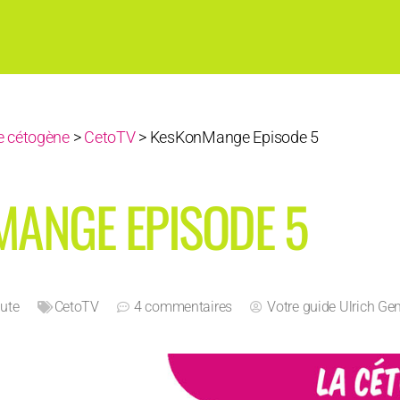
 cétogène
>
CetoTV
>
KesKonMange Episode 5
ANGE EPISODE 5
nute
CetoTV
4 commentaires
Votre guide
Ulrich Ge