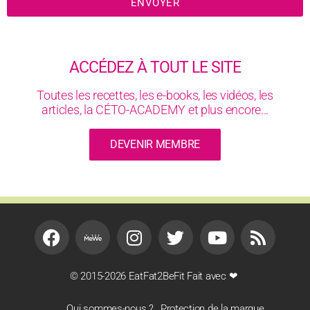
ENVOYER
ACCÉDEZ À TOUT LE SITE
Toutes les recettes, les e-books, les vidéos, les
articles, la CÉTO-ACADEMY et plus encore...
DEVENIR MEMBRE
© 2015-2026 EatFat2BeFit Fait avec ❤
Qui sommes-nous ?
Protection de la marque