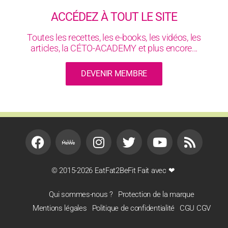
ACCÉDEZ À TOUT LE SITE
Toutes les recettes, les e-books, les vidéos, les
articles, la CÉTO-ACADEMY et plus encore...
DEVENIR MEMBRE
© 2015-2026 EatFat2BeFit Fait avec ❤
Qui sommes-nous ?
Protection de la marque
Mentions légales
Politique de confidentialité
CGU CGV