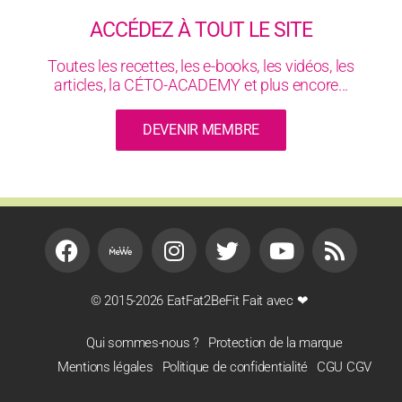
ACCÉDEZ À TOUT LE SITE
Toutes les recettes, les e-books, les vidéos, les
articles, la CÉTO-ACADEMY et plus encore...
DEVENIR MEMBRE
© 2015-2026 EatFat2BeFit Fait avec ❤
Qui sommes-nous ?
Protection de la marque
Mentions légales
Politique de confidentialité
CGU CGV