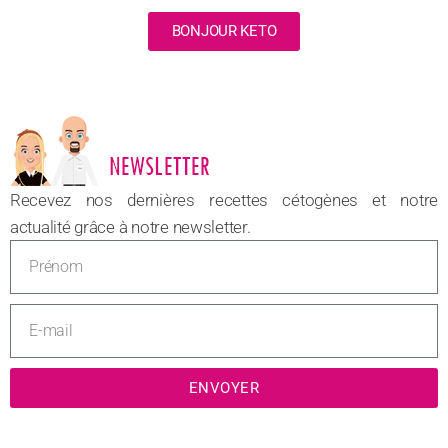
BONJOUR KETO
NOUVEAU
Recevez nos dernières recettes cétogènes et notre
actualité grâce à notre newsletter.
ENVOYER