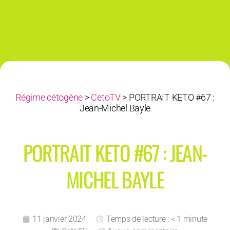
Régime cétogène
>
CetoTV
>
PORTRAIT KETO #67 :
Jean-Michel Bayle
PORTRAIT KETO #67 : JEAN-
MICHEL BAYLE
11 janvier 2024
Temps de lecture : < 1 minute