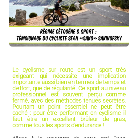
Le cyclisme sur route est un sport très
exigeant qui nécessite une implication
importante aussi bien en termes de temps et
d’effort, que de régularité. Ce sport au niveau
professionnel est souvent perçu comme
fermé, avec des méthodes tenues secrètes.
Pourtant un point essentiel ne peut être
caché : pour être performant en cyclisme il
faut être un excellent brûleur de gras,
comme tous les sports d’endurance !