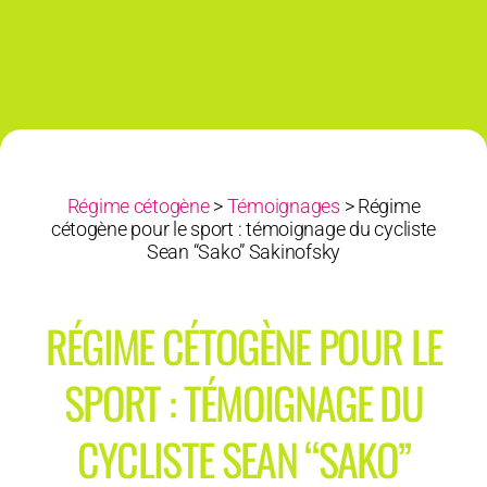
Régime cétogène
>
Témoignages
>
Régime
cétogène pour le sport : témoignage du cycliste
Sean “Sako” Sakinofsky
RÉGIME CÉTOGÈNE POUR LE
SPORT : TÉMOIGNAGE DU
CYCLISTE SEAN “SAKO”