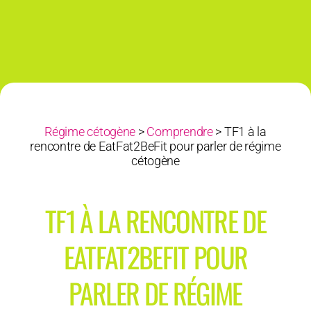
Régime cétogène
>
Comprendre
>
TF1 à la
rencontre de EatFat2BeFit pour parler de régime
cétogène
TF1 À LA RENCONTRE DE
EATFAT2BEFIT POUR
PARLER DE RÉGIME