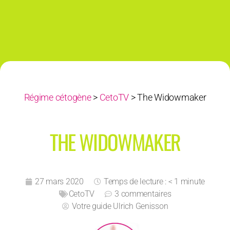
Régime cétogène
>
CetoTV
>
The Widowmaker
THE WIDOWMAKER
27 mars 2020
Temps de lecture : < 1 minute
CetoTV
3 commentaires
Votre guide
Ulrich Genisson