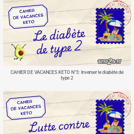
CAHIER DE VACANCES KETO N°3: Inverser le diabète de
type 2