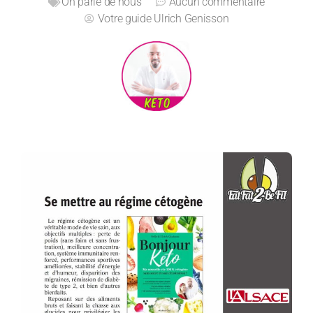
On parle de nous
Aucun commentaire
Votre guide
Ulrich Genisson