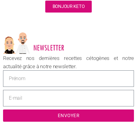
BONJOUR KETO
NOUVEAU
Recevez nos dernières recettes cétogènes et notre
actualité grâce à notre newsletter.
ENVOYER