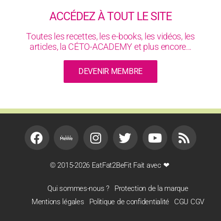
ACCÉDEZ À TOUT LE SITE
Toutes les recettes, les e-books, les vidéos, les
articles, la CÉTO-ACADEMY et plus encore...
DEVENIR MEMBRE
© 2015-2026 EatFat2BeFit Fait avec ❤
Qui sommes-nous ?
Protection de la marque
Mentions légales
Politique de confidentialité
CGU CGV