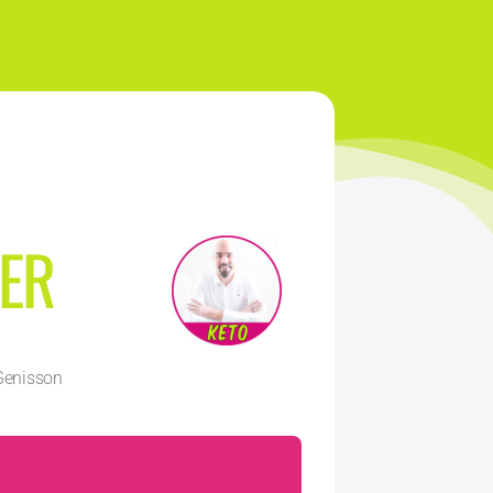
LER
Genisson