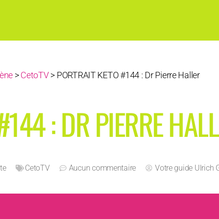
ène
>
CetoTV
>
PORTRAIT KETO #144 : Dr Pierre Haller
#144 : DR PIERRE HAL
te
CetoTV
Aucun commentaire
Votre guide
Ulrich 