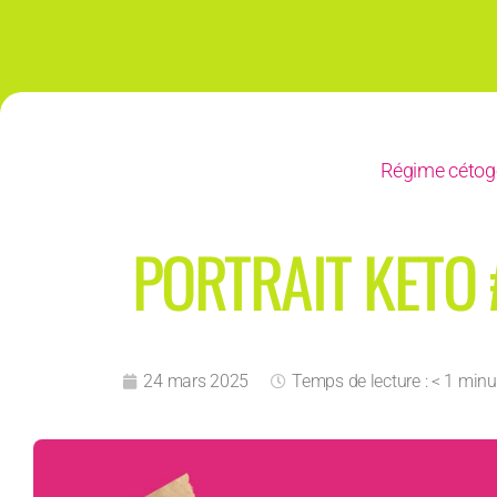
Régime cétog
PORTRAIT KETO 
24 mars 2025
Temps de lecture : < 1 minu