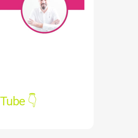
uTube 👇