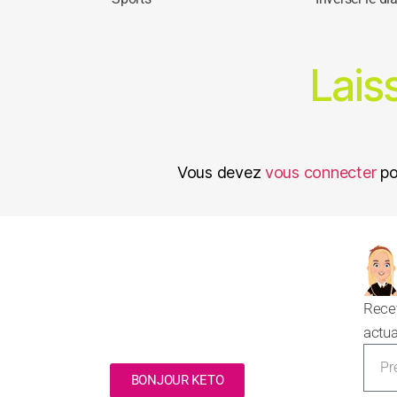
Lais
Vous devez
vous connecter
po
Rece
actua
BONJOUR KETO