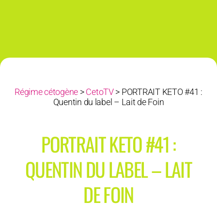
Régime cétogène
>
CetoTV
>
PORTRAIT KETO #41 :
Quentin du label – Lait de Foin
PORTRAIT KETO #41 :
QUENTIN DU LABEL – LAIT
DE FOIN