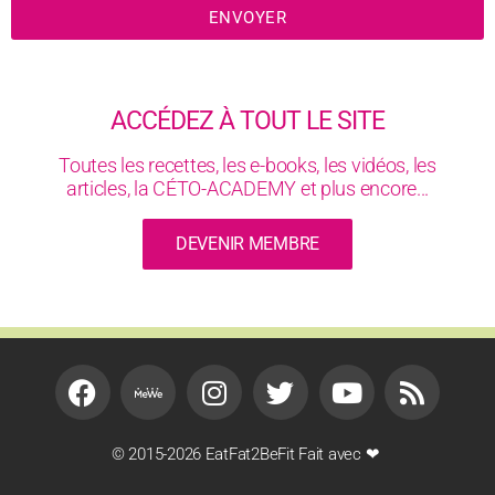
ENVOYER
ACCÉDEZ À TOUT LE SITE
Toutes les recettes, les e-books, les vidéos, les
articles, la CÉTO-ACADEMY et plus encore...
DEVENIR MEMBRE
© 2015-2026 EatFat2BeFit Fait avec ❤