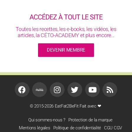
ACCÉDEZ À TOUT LE SITE
Toutes les recettes, les e-books, les vidéos, les
articles, la CÉTO-ACADEMY et plus encore...
DEVENIR MEMBRE
© 2015-2026 EatFat2BeFit Fait avec ❤
Qui sommes-nous ?
Protection de la marque
Mentions légales
Politique de confidentialité
CGU CGV