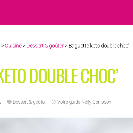
e
>
Cuisine
>
Dessert & goûter
>
Baguette keto double choc’
KETO DOUBLE CHOC’
s
Dessert & goûter
Votre guide
Nelly Genisson