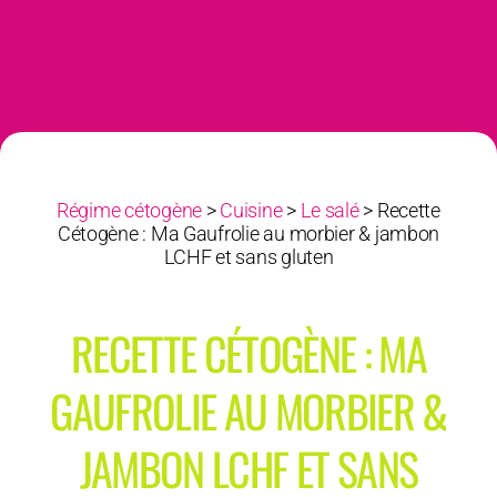
Régime cétogène
>
Cuisine
>
Le salé
>
Recette
Cétogène : Ma Gaufrolie au morbier & jambon
LCHF et sans gluten
RECETTE CÉTOGÈNE : MA
GAUFROLIE AU MORBIER &
JAMBON LCHF ET SANS