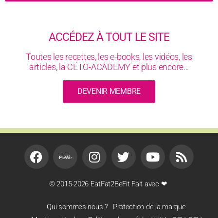
ACCÉDEZ À TOUT LE SITE
Toutes les recettes, les e-books, les vidéos, les
articles, la CÉTO-ACADEMY et plus encore...
DEVENIR MEMBRE
© 2015-2026 EatFat2BeFit Fait avec ❤
Qui sommes-nous ?
Protection de la marque