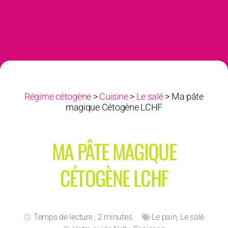
Régime cétogène
>
Cuisine
>
Le salé
>
Ma pâte
magique Cétogène LCHF
MA PÂTE MAGIQUE
CÉTOGÈNE LCHF
Temps de lecture : 2 minutes
Le pain
,
Le salé