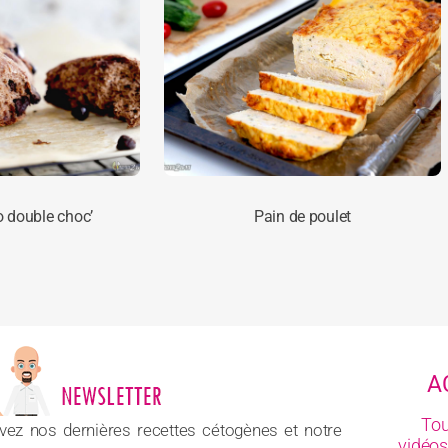
o double choc’
Pain de poulet
A
Tou
vez nos dernières recettes cétogènes et notre
vidéos