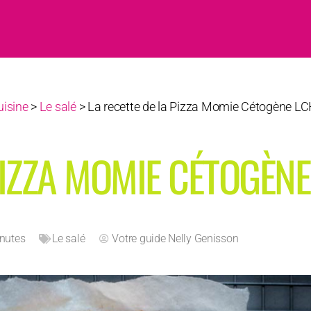
uisine
>
Le salé
>
La recette de la Pizza Momie Cétogène L
PIZZA MOMIE CÉTOGÈNE
inutes
Le salé
Votre guide
Nelly Genisson