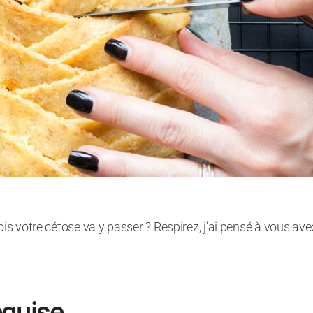
is votre cétose va y passer ? Respirez, j’ai pensé à vous ave
equise