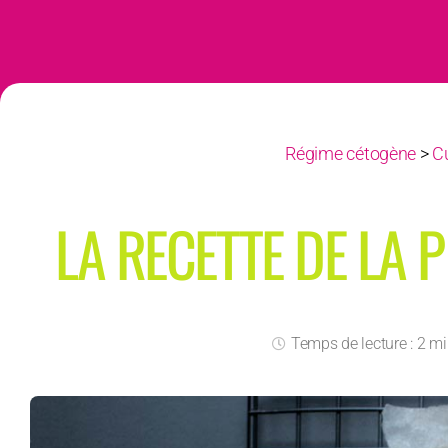
Régime cétogène
>
C
LA RECETTE DE LA 
Temps de lecture : 2 m