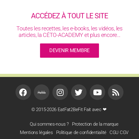
ACCÉDEZ À TOUT LE SITE
Toutes les recettes, les e-books, les vidéos, les
articles, la CÉTO-ACADEMY et plus encore...
DEVENIR MEMBRE
© 2015-2026 EatFat2BeFit Fait avec ❤
Qui sommes-nous ?
Protection de la marque
Mentions légales
Politique de confidentialité
CGU CGV