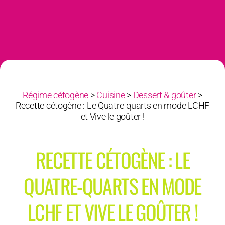
Régime cétogène
>
Cuisine
>
Dessert & goûter
>
Recette cétogène : Le Quatre-quarts en mode LCHF
et Vive le goûter !
RECETTE CÉTOGÈNE : LE
QUATRE-QUARTS EN MODE
LCHF ET VIVE LE GOÛTER !