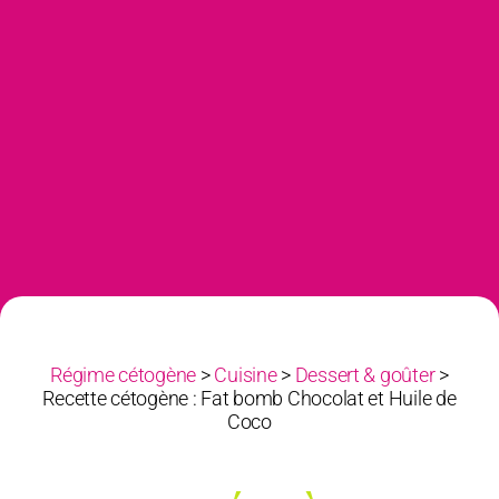
Régime cétogène
>
Cuisine
>
Dessert & goûter
>
Recette cétogène : Fat bomb Chocolat et Huile de
Coco