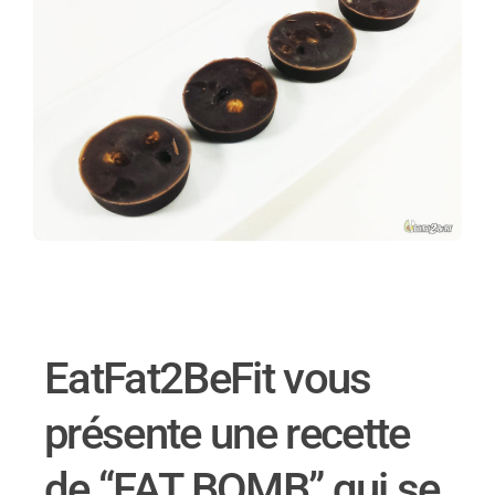
EatFat2BeFit vous
présente une recette
de “FAT BOMB” qui se