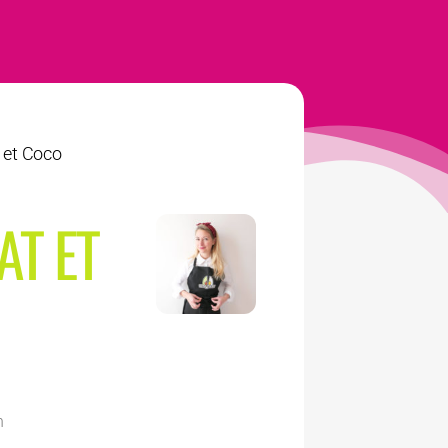
 et Coco
AT ET
n