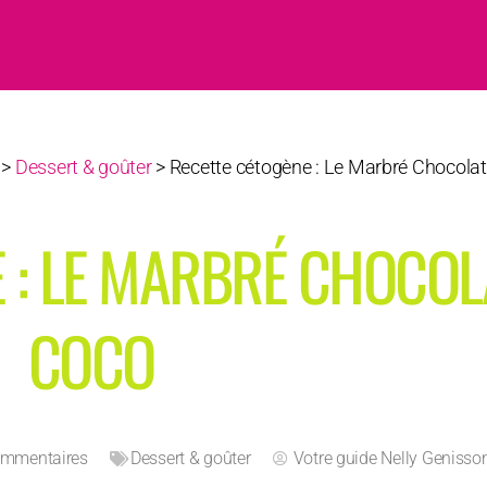
>
Dessert & goûter
>
Recette cétogène : Le Marbré Chocolat
 : LE MARBRÉ CHOCOL
COCO
ommentaires
Dessert & goûter
Votre guide
Nelly Genisso