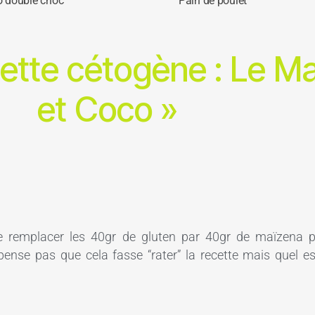
o double choc’
Pain de poulet
ette cétogène : Le M
et Coco »
de remplacer les 40gr de gluten par 40gr de maïzena 
nse pas que cela fasse “rater” la recette mais quel est