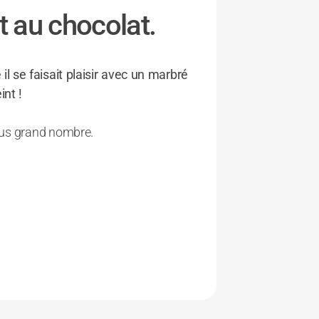
t au chocolat.
il se faisait plaisir avec un marbré
int !
plus grand nombre.