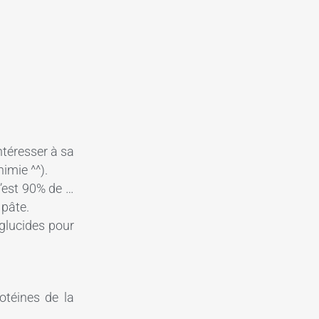
ntéresser à sa
imie ^^).
c’est 90% de …
 pâte.
 glucides pour
otéines de la